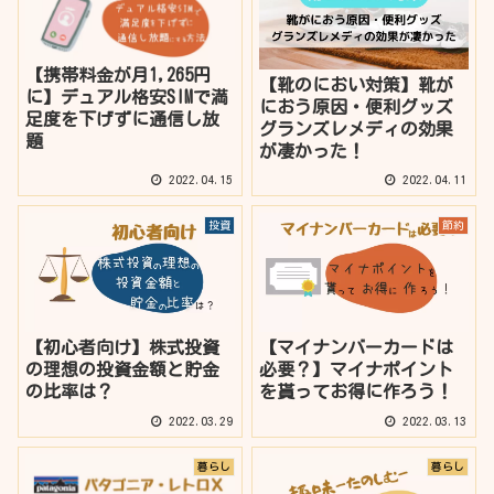
【携帯料金が月1,265円
【靴のにおい対策】靴が
に】デュアル格安SIMで満
におう原因・便利グッズ
足度を下げずに通信し放
グランズレメディの効果
題
が凄かった！
2022.04.15
2022.04.11
投資
節約
【初心者向け】株式投資
【マイナンバーカードは
の理想の投資金額と貯金
必要？】マイナポイント
の比率は？
を貰ってお得に作ろう！
2022.03.29
2022.03.13
暮らし
暮らし