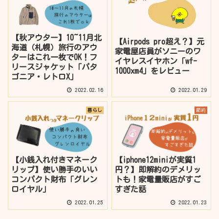
【秋アウター】10~11月北
【Airpods pro超え？】元
海道（札幌）旅行のアウ
家電屋店員がソニーのワ
ターはこれ一枚でOK！フ
イヤレスイヤホン「wf-
リースジャケット「パタ
1000xm4」をレビュー
ゴニア・レトロX」
2022.02.16
2022.01.29
暮らし
節約
【小銭入れ付きマネーク
【iphone12miniが実質1
リップ】使い勝手のいい
円？】即解約のデメリッ
コンパクト財布「グレン
トも！家電量販店がすご
ロイヤル」
すぎた話
2022.01.25
2022.01.23