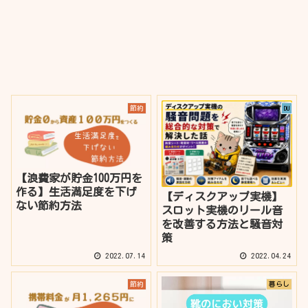
節約
DU
【浪費家が貯金100万円を
作る】生活満足度を下げ
【ディスクアップ実機】
ない節約方法
スロット実機のリール音
を改善する方法と騒音対
策
2022.07.14
2022.04.24
節約
暮らし