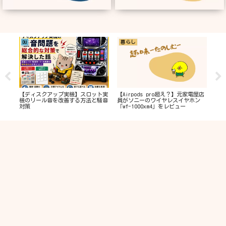
DU
暮らし
投
】使
【ディスクアップ実機】スロット実
【Airpods pro超え？】元家電屋店
【初
グレ
機のリール音を改善する方法と騒音
員がソニーのワイヤレスイヤホン
資金
対策
「wf-1000xm4」をレビュー